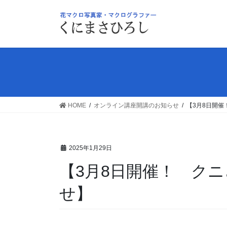
コ
ナ
ン
ビ
テ
ゲ
ン
ー
ツ
シ
へ
ョ
ス
ン
キ
に
ッ
移
HOME
オンライン講座開講のお知らせ
【3月8日開
プ
動
2025年1月29日
【3月8日開催！ ク
せ】