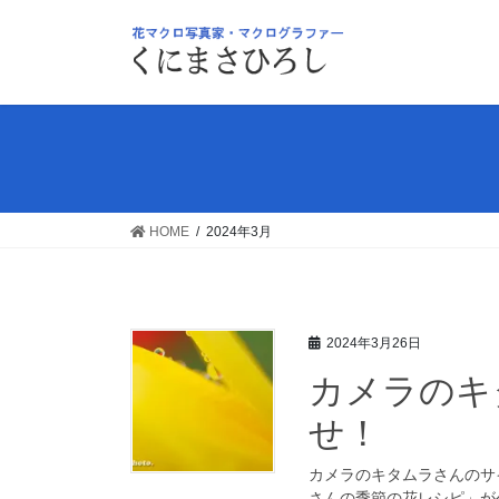
コ
ナ
ン
ビ
テ
ゲ
ン
ー
ツ
シ
へ
ョ
ス
ン
キ
に
ッ
移
HOME
2024年3月
プ
動
2024年3月26日
カメラのキタ
せ！
カメラのキタムラさんのサ
さんの季節の花レシピ」が