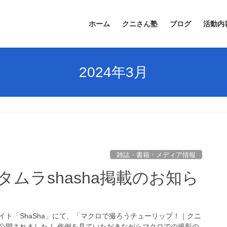
ホーム
クニさん塾
ブログ
活動内
2024年3月
雑誌・書籍・メディア情報
ムラshasha掲載のお知ら
イト「ShaSha」にて、「マクロで撮ろうチューリップ！｜クニ
公開されました！ 作例を見ていただきながらマクロでの撮影の