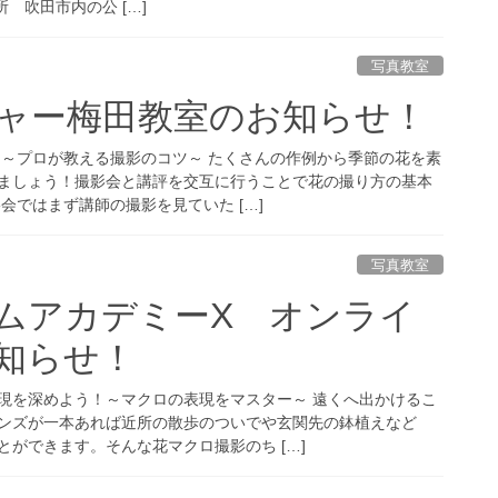
合場所 吹田市内の公 […]
写真教室
チャー梅田教室のお知らせ！
 ～プロが教える撮影のコツ～ たくさんの作例から季節の花を素
ましょう！撮影会と講評を交互に行うことで花の撮り方の基本
会ではまず講師の撮影を見ていた […]
写真教室
ムアカデミーX オンライ
知らせ！
現を深めよう！～マクロの表現をマスター～ 遠くへ出かけるこ
ンズが一本あれば近所の散歩のついでや玄関先の鉢植えなど
ができます。そんな花マクロ撮影のち […]