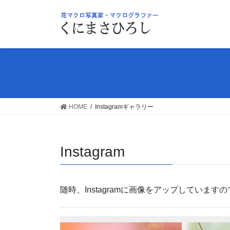
コ
ナ
ン
ビ
テ
ゲ
ン
ー
ツ
シ
へ
ョ
ス
ン
キ
に
ッ
移
HOME
Instagramギャラリー
プ
動
Instagram
随時、Instagramに画像をアップしていま