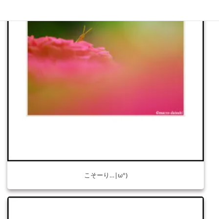
こそーり…|ω°)