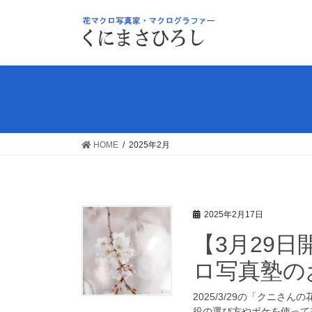
コ
ナ
ン
ビ
テ
ゲ
ン
ー
ツ
シ
へ
ョ
ス
ン
キ
に
ッ
移
HOME
2025年2月
プ
動
2025年2月17日
【3月29
ロ写真塾の
2025/3/29の「クニ
役の選び方やボケを使って