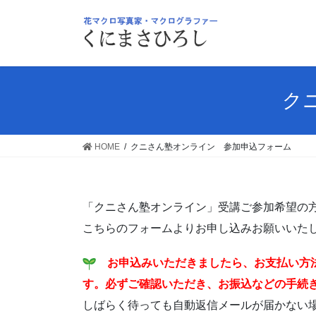
コ
ナ
ン
ビ
テ
ゲ
ン
ー
ツ
シ
へ
ョ
ク
ス
ン
キ
に
ッ
移
HOME
クニさん塾オンライン 参加申込フォーム
プ
動
「クニさん塾オンライン」受講ご参加希望の
こちらのフォームよりお申し込みお願いいた
お申込みいただきましたら、お支払い方
す。必ずご確認いただき、お振込などの手続
しばらく待っても自動返信メールが届かない