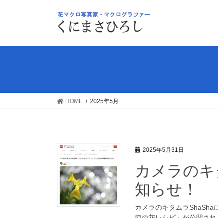
コ
ナ
ン
ビ
テ
ゲ
ン
ー
ツ
シ
へ
ョ
ス
ン
キ
に
ッ
移
HOME
2025年5月
プ
動
2025年5月31日
カメラのキタ
知らせ！
カメラのキタムラShaS
節の花レシピ」が公開され