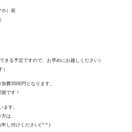
マホ）前
）
インできる予定ですので、お早めにお越しください）
ます）
加費3500円となります。
可能です！
います。
い方は、
付けください( ^ ^ )