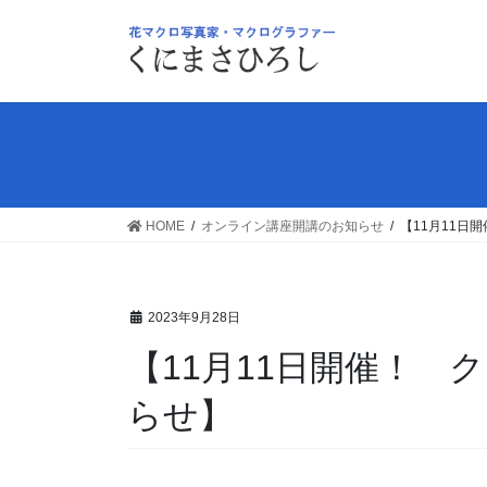
コ
ナ
ン
ビ
テ
ゲ
ン
ー
ツ
シ
へ
ョ
ス
ン
キ
に
ッ
移
HOME
オンライン講座開講のお知らせ
【11月11日
プ
動
2023年9月28日
【11月11日開催！
らせ】