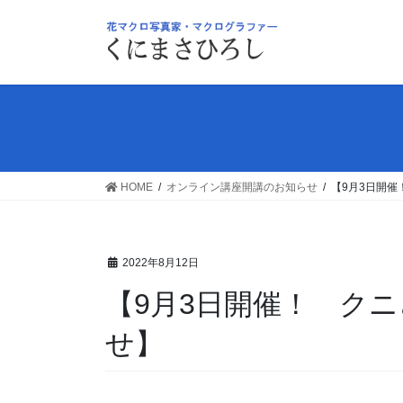
コ
ナ
ン
ビ
テ
ゲ
ン
ー
ツ
シ
へ
ョ
ス
ン
キ
に
ッ
移
HOME
オンライン講座開講のお知らせ
【9月3日開
プ
動
2022年8月12日
【9月3日開催！ ク
せ】