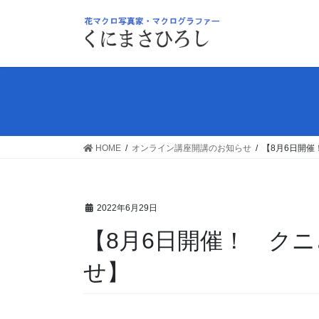
コ
ナ
ン
ビ
テ
ゲ
ン
ー
ツ
シ
へ
ョ
ス
ン
キ
に
ッ
移
HOME
オンライン講座開講のお知らせ
【8月6日開
プ
動
2022年6月29日
【8月6日開催！ ク
せ】