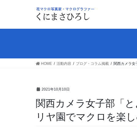
コ
ナ
ン
ビ
テ
ゲ
ン
ー
ツ
シ
へ
ョ
ス
ン
キ
に
ッ
移
HOME
活動内容
ブログ・コラム掲載
関西カメラ女
プ
動
2021年10月10日
関西カメラ女子部「と
リヤ園でマクロを楽し