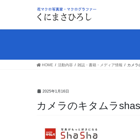
コ
ナ
ン
ビ
テ
ゲ
ン
ー
ツ
シ
へ
ョ
ス
ン
キ
に
ッ
移
HOME
活動内容
雑誌・書籍・メディア情報
カメラ
プ
動
2025年1月16日
カメラのキタムラsha