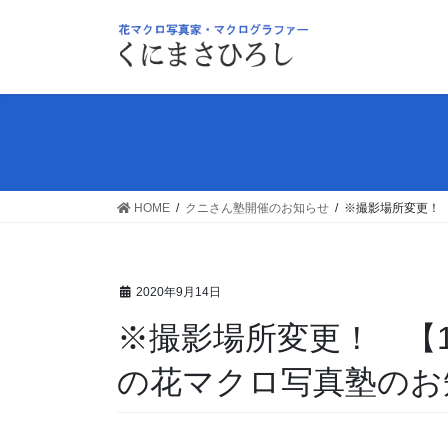
コ
ナ
ン
ビ
テ
ゲ
ン
ー
ツ
シ
へ
ョ
ス
ン
キ
に
ッ
移
HOME
クニさん塾開催のお知らせ
※撮影場所変更！ 
プ
動
2020年9月14日
※撮影場所変更！ 【1
の花マクロ写真塾のお