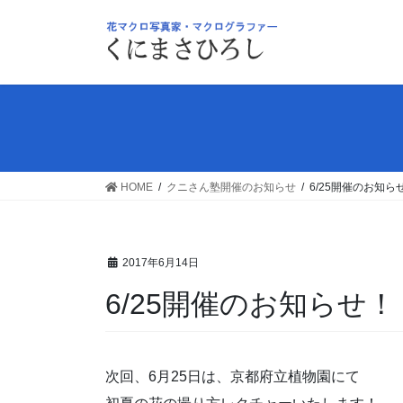
コ
ナ
ン
ビ
テ
ゲ
ン
ー
ツ
シ
へ
ョ
ス
ン
キ
に
ッ
移
HOME
クニさん塾開催のお知らせ
6/25開催のお知
プ
動
2017年6月14日
6/25開催のお知らせ
次回、6月25日は、京都府立植物園にて