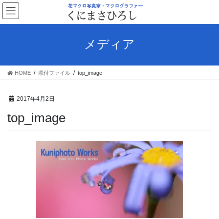
コ
ナ
ン
ビ
テ
ゲ
ン
ー
メディア
ツ
シ
へ
ョ
ス
ン
HOME
添付ファイル
top_image
キ
に
ッ
移
プ
動
2017年4月2日
top_image