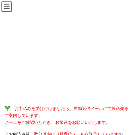
コ
ナ
ン
ビ
テ
ゲ
ン
ー
『四季色の花暦』カレンダー ご注
ツ
シ
文フォーム
へ
ョ
ス
ン
キ
に
HOME
『四季色の花暦』カレンダー ご注文フォーム
ッ
移
プ
動
『四季色の花暦』カレンダーのご注文ありがとうございます！
お手数ですが、下記フォームへ必要事項の入力をお願いいたしま
す。
折り返し、振込先等の詳細をご連絡いたしますのでしばらくお待
ちください。
お申込みを受け付けましたら、自動返信メールにて振込先を
ご案内しています。
メールをご確認いただき、お振込をお願いいたします。
※お申込み後、
数分以内に自動返信メールを送信しています
の