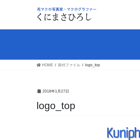
コ
ナ
ン
ビ
テ
ゲ
ン
ー
ツ
シ
へ
ョ
ス
ン
キ
に
ッ
移
HOME
添付ファイル
logo_top
プ
動
2018年1月27日
logo_top