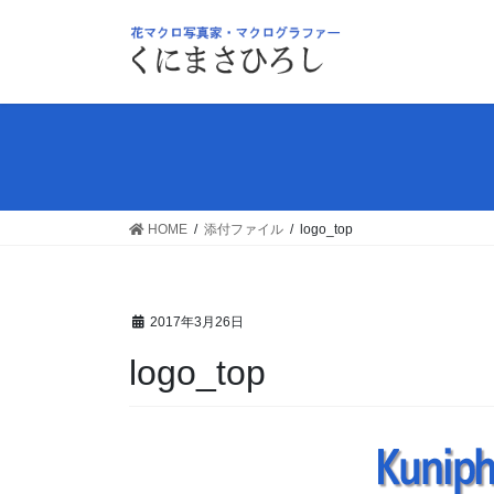
コ
ナ
ン
ビ
テ
ゲ
ン
ー
ツ
シ
へ
ョ
ス
ン
キ
に
ッ
移
HOME
添付ファイル
logo_top
プ
動
2017年3月26日
logo_top