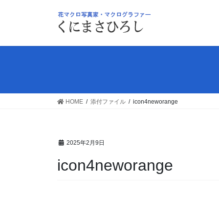
コ
ナ
ン
ビ
テ
ゲ
ン
ー
ツ
シ
へ
ョ
ス
ン
キ
に
ッ
移
HOME
添付ファイル
icon4neworange
プ
動
2025年2月9日
icon4neworange