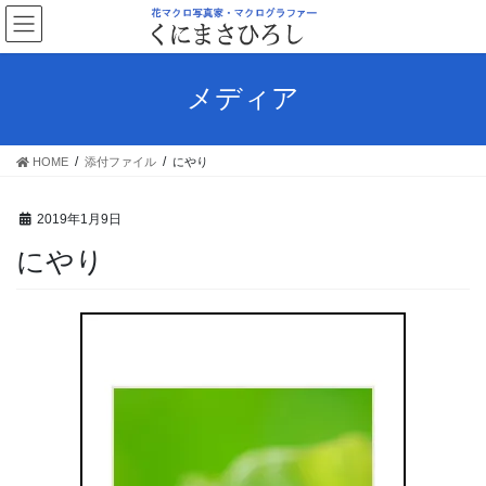
コ
ナ
ン
ビ
テ
ゲ
ン
ー
メディア
ツ
シ
へ
ョ
ス
ン
HOME
添付ファイル
にやり
キ
に
ッ
移
プ
動
2019年1月9日
にやり