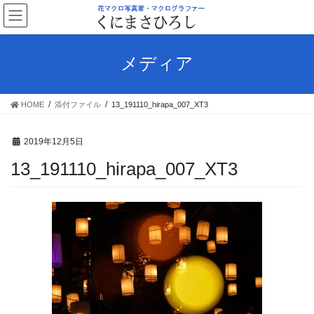
コ
ナ
ン
ビ
テ
ゲ
ン
ー
メディア
ツ
シ
へ
ョ
ス
ン
HOME
添付ファイル
13_191110_hirapa_007_XT3
キ
に
ッ
移
プ
動
2019年12月5日
13_191110_hirapa_007_XT3