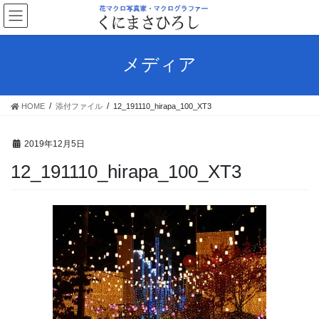
コ
ナ
ン
ビ
テ
ゲ
ン
ー
メディア
ツ
シ
へ
ョ
ス
ン
HOME
添付ファイル
12_191110_hirapa_100_XT3
キ
に
ッ
移
プ
動
2019年12月5日
12_191110_hirapa_100_XT3