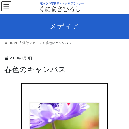
コ
ナ
ン
ビ
テ
ゲ
ン
ー
メディア
ツ
シ
へ
ョ
ス
ン
HOME
添付ファイル
春色のキャンバス
キ
に
ッ
移
プ
動
2019年1月9日
春色のキャンバス