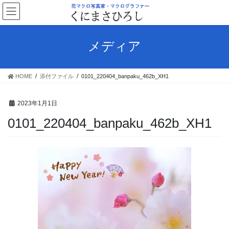
コ
ナ
ン
ビ
テ
ゲ
ン
ー
メディア
ツ
シ
へ
ョ
ス
ン
HOME
添付ファイル
0101_220404_banpaku_462b_XH1
キ
に
ッ
移
プ
動
2023年1月1日
0101_220404_banpaku_462b_XH1